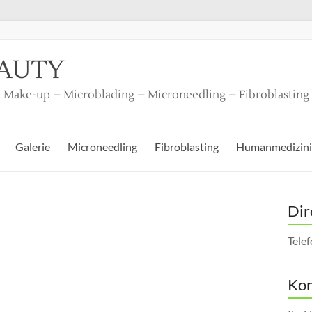
EAUTY
 Make-up – Microblading – Microneedling – Fibroblastin
Galerie
Microneedling
Fibroblasting
Humanmedizini
Dir
Tele
Kon