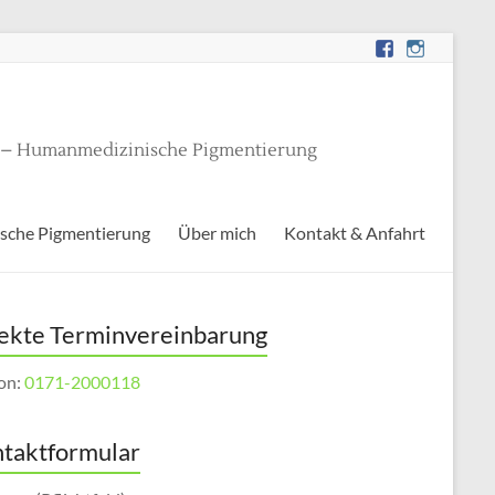
g – Humanmedizinische Pigmentierung
sche Pigmentierung
Über mich
Kontakt & Anfahrt
ekte Terminvereinbarung
fon:
0171-2000118
taktformular